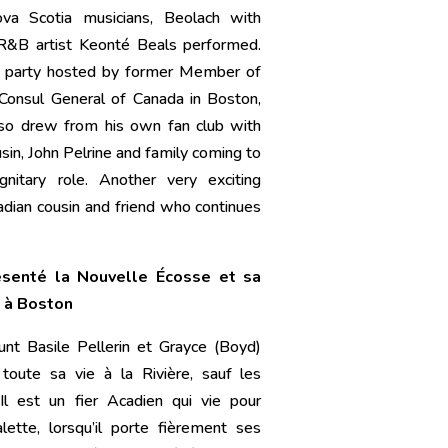
a Scotia musicians, Beolach with
R&B artist Keonté Beals performed.
a party hosted by former Member of
Consul General of Canada in Boston,
lso drew from his own fan club with
usin, John Pelrine and family coming to
nitary role. Another very exciting
adian cousin and friend who continues
résenté la Nouvelle Écosse et sa
 à Boston
funt Basile Pellerin et Grayce (Boyd)
 toute sa vie à la Rivière, sauf les
 Il est un fier Acadien qui vie pour
alette, lorsqu’il porte fièrement ses