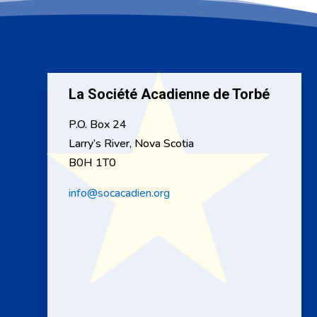
La Société Acadienne de Torbé
P.O. Box 24
Larry’s River, Nova Scotia
B0H 1T0
info@socacadien.org