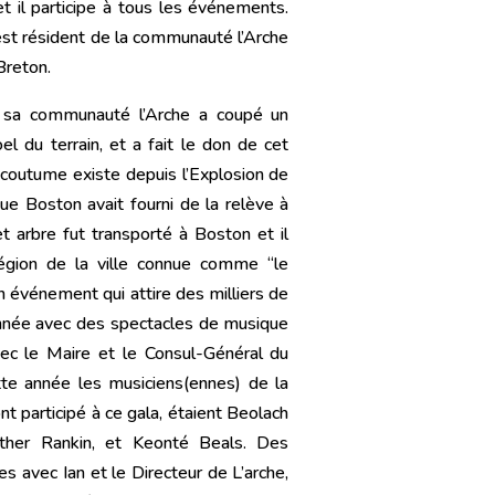
t il participe à tous les événements.
est résident de la communauté l’Arche
Breton.
sa communauté l’Arche a coupé un
 du terrain, et a fait le don de cet
 coutume existe depuis l’Explosion de
ue Boston avait fourni de la relève à
Cet arbre fut transporté à Boston et il
égion de la ville connue comme “le
 événement qui attire des milliers de
nnée avec des spectacles de musique
ec le Maire et le Consul-Général du
te année les musiciens(ennes) de la
t participé à ce gala, étaient Beolach
her Rankin, et Keonté Beals. Des
es avec Ian et le Directeur de L’arche,