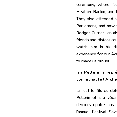
ceremony, where Nov
Heather Rankin, and 
They also attended 
Parliament, and now 
Rodger Cuzner. Ian a
friends and distant co
watch him in his dig
experience for our Ac
to make us proud!
Ian Pellerin a rep
communauté l’Arche
Ian est le fils du de
Pellerin et il a vécu
derniers quatre ans.
l’annuel Festival Sav